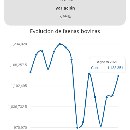
Variación
5.65%
Evolución de faenas bovinas
1,234,020
Agosto 2021
1,168,257.5
Cantidad: 1,133,351
1,102,495
1,036,732.5
970,970